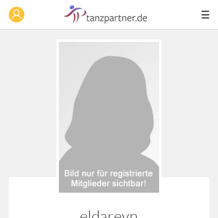
eldareyn