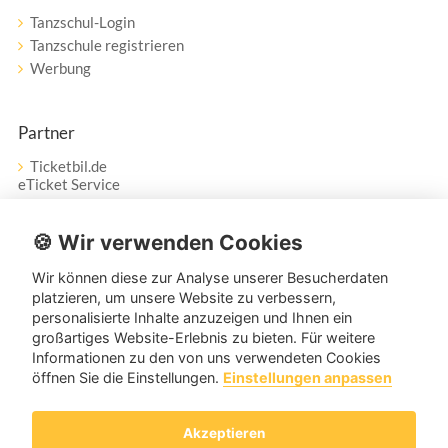
Tanzschul-Login
Tanzschule registrieren
Werbung
Partner
Ticketbil.de
eTicket Service
Vertrag widerrufen
🍪 Wir verwenden Cookies
Wir können diese zur Analyse unserer Besucherdaten
Service
platzieren, um unsere Website zu verbessern,
personalisierte Inhalte anzuzeigen und Ihnen ein
Unser Tanzpartner-Service hilft Ihnen bei Fragen und
großartiges Website-Erlebnis zu bieten. Für weitere
Anregungen gerne weiter!
Informationen zu den von uns verwendeten Cookies
öffnen Sie die Einstellungen.
Einstellungen anpassen
service@tanzpartner.de
Akzeptieren