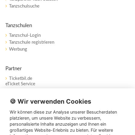
Tanzschulsuche
Tanzschulen
Tanzschul-Login
Tanzschule registrieren
Werbung
Partner
Ticketbil.de
eTicket Service
Vertrag widerrufen
🍪 Wir verwenden Cookies
Wir können diese zur Analyse unserer Besucherdaten
Service
platzieren, um unsere Website zu verbessern,
personalisierte Inhalte anzuzeigen und Ihnen ein
Unser Tanzpartner-Service hilft Ihnen bei Fragen und
großartiges Website-Erlebnis zu bieten. Für weitere