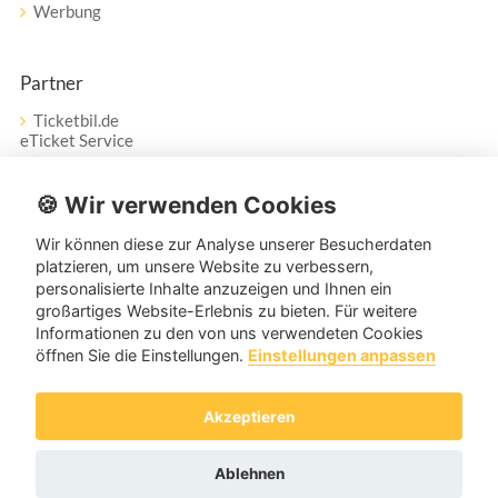
Werbung
Partner
Ticketbil.de
eTicket Service
Vertrag widerrufen
🍪 Wir verwenden Cookies
Wir können diese zur Analyse unserer Besucherdaten
Service
platzieren, um unsere Website zu verbessern,
personalisierte Inhalte anzuzeigen und Ihnen ein
Unser Tanzpartner-Service hilft Ihnen bei Fragen und
großartiges Website-Erlebnis zu bieten. Für weitere
Anregungen gerne weiter!
Informationen zu den von uns verwendeten Cookies
öffnen Sie die Einstellungen.
Einstellungen anpassen
service@tanzpartner.de
Akzeptieren
Copyright © 2026 tanzpartner.de
Ablehnen