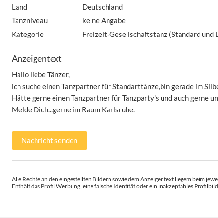
Land
Deutschland
Tanzniveau
keine Angabe
Kategorie
Freizeit-Gesellschaftstanz (Standard und L
Anzeigentext
Hallo liebe Tänzer,
ich suche einen Tanzpartner für Standarttänze,bin gerade im Silbe
Hätte gerne einen Tanzpartner für Tanzparty's und auch gerne u
Melde Dich...gerne im Raum Karlsruhe.
Nachricht senden
Alle Rechte an den eingestellten Bildern sowie dem Anzeigentext liegem beim jewei
Enthält das Profil Werbung, eine falsche Identität oder ein inakzeptables Profilbild