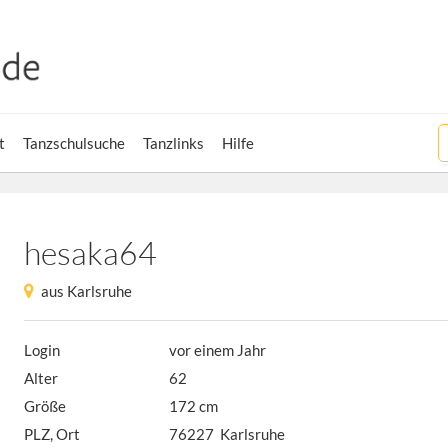
t
Tanzschulsuche
Tanzlinks
Hilfe
hesaka64
aus Karlsruhe
Login
vor einem Jahr
Alter
62
Größe
172 cm
PLZ, Ort
76227 Karlsruhe