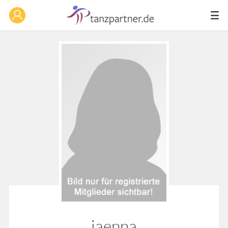
jaenna