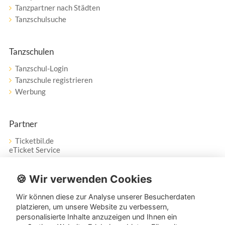
Tanzpartner nach Städten
Tanzschulsuche
Tanzschulen
Tanzschul-Login
Tanzschule registrieren
Werbung
Partner
Ticketbil.de
eTicket Service
Vertrag widerrufen
🍪 Wir verwenden Cookies
Wir können diese zur Analyse unserer Besucherdaten
Service
platzieren, um unsere Website zu verbessern,
personalisierte Inhalte anzuzeigen und Ihnen ein
Unser Tanzpartner-Service hilft Ihnen bei Fragen und