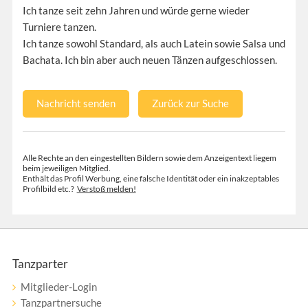
Ich tanze seit zehn Jahren und würde gerne wieder
Turniere tanzen.
Ich tanze sowohl Standard, als auch Latein sowie Salsa und
Bachata. Ich bin aber auch neuen Tänzen aufgeschlossen.
Nachricht senden
Zurück zur Suche
Alle Rechte an den eingestellten Bildern sowie dem Anzeigentext liegem
beim jeweiligen Mitglied.
Enthält das Profil Werbung, eine falsche Identität oder ein inakzeptables
Profilbild etc.?
Verstoß melden!
Tanzparter
Mitglieder-Login
Tanzpartnersuche