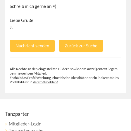
Schreib mich gerne an =)
Liebe Grüße
J.
Nachricht senden
Zurück zur Suche
Alle Rechte an den eingestellten Bildern sowie dem Anzeigentext liegem
beim jeweiligen Mitglied.
Enthält das Profil Werbung, eine falsche Identität oder ein inakzeptables
Profilbild etc.?
Verstoß melden!
Tanzparter
Mitglieder-Login
Tanzpartnersuche