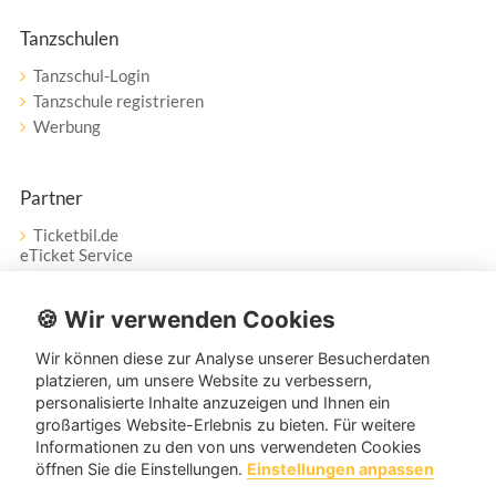
Tanzschulen
Tanzschul-Login
Tanzschule registrieren
Werbung
Partner
Ticketbil.de
eTicket Service
Vertrag widerrufen
🍪 Wir verwenden Cookies
Wir können diese zur Analyse unserer Besucherdaten
Service
platzieren, um unsere Website zu verbessern,
personalisierte Inhalte anzuzeigen und Ihnen ein
Unser Tanzpartner-Service hilft Ihnen bei Fragen und
großartiges Website-Erlebnis zu bieten. Für weitere
Anregungen gerne weiter!
Informationen zu den von uns verwendeten Cookies
öffnen Sie die Einstellungen.
Einstellungen anpassen
service@tanzpartner.de