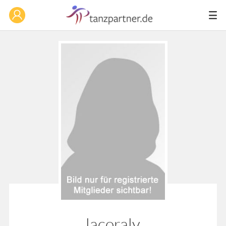
lacoraly