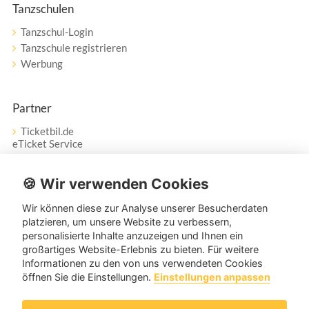
Tanzschulen
Tanzschul-Login
Tanzschule registrieren
Werbung
Partner
Ticketbil.de
eTicket Service
Vertrag widerrufen
🍪 Wir verwenden Cookies
Wir können diese zur Analyse unserer Besucherdaten
Service
platzieren, um unsere Website zu verbessern,
personalisierte Inhalte anzuzeigen und Ihnen ein
Unser Tanzpartner-Service hilft Ihnen bei Fragen und
großartiges Website-Erlebnis zu bieten. Für weitere
Anregungen gerne weiter!
Informationen zu den von uns verwendeten Cookies
öffnen Sie die Einstellungen.
Einstellungen anpassen
service@tanzpartner.de