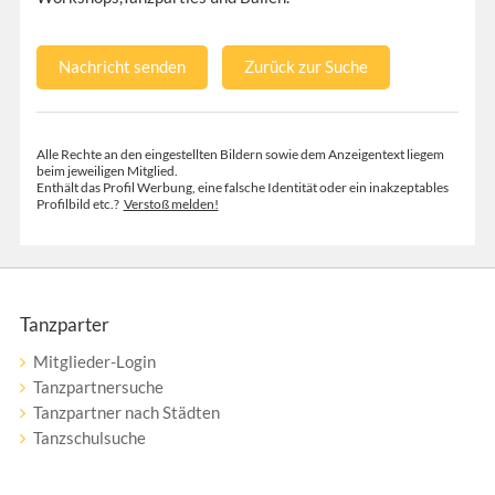
Nachricht senden
Zurück zur Suche
Alle Rechte an den eingestellten Bildern sowie dem Anzeigentext liegem
beim jeweiligen Mitglied.
Enthält das Profil Werbung, eine falsche Identität oder ein inakzeptables
Profilbild etc.?
Verstoß melden!
Tanzparter
Mitglieder-Login
Tanzpartnersuche
Tanzpartner nach Städten
Tanzschulsuche