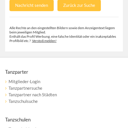
Nachricht senden
Zurück zur Suche
Alle Rechte an den eingestellten Bildern sowie dem Anzeigentext liegem
beim jeweiligen Mitglied.
Enthält das Profil Werbung, eine falsche Identität oder ein inakzeptables
Profilbild etc.?
Verstoß melden!
Tanzparter
Mitglieder-Login
Tanzpartnersuche
Tanzpartner nach Städten
Tanzschulsuche
Tanzschulen