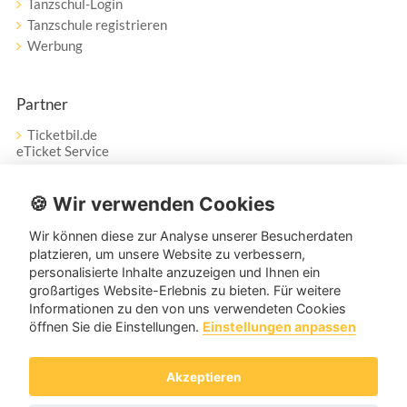
Tanzschul-Login
Tanzschule registrieren
Werbung
Partner
Ticketbil.de
eTicket Service
Vertrag widerrufen
🍪 Wir verwenden Cookies
Wir können diese zur Analyse unserer Besucherdaten
Service
platzieren, um unsere Website zu verbessern,
personalisierte Inhalte anzuzeigen und Ihnen ein
Unser Tanzpartner-Service hilft Ihnen bei Fragen und
großartiges Website-Erlebnis zu bieten. Für weitere
Anregungen gerne weiter!
Informationen zu den von uns verwendeten Cookies
öffnen Sie die Einstellungen.
Einstellungen anpassen
service@tanzpartner.de
Akzeptieren