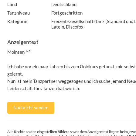
Land
Deutschland
Tanzniveau
Fortgeschritten
Kategorie
Freizeit-Gesellschaftstanz (Standard und 
Latein, Discofox
Anzeigentext
Moinsen ^^
Ich habe vor ein paar Jahren bis zum Goldkurs getanzt, mir selbst
gelernt.
Nun ist mein Tanzpartner weggezogen und ich suche jemand Neue
Leidenschaft fürs Tanzen hat wie ich.
Nachricht senden
Alle Rechte an den eingestellten Bildern sowie dem Anzeigentext liegem beim jewei