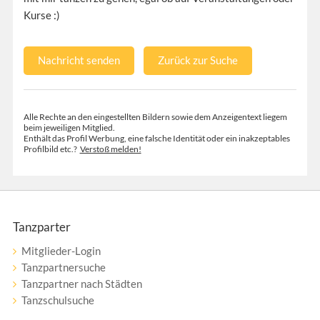
Kurse :)
Nachricht senden
Zurück zur Suche
Alle Rechte an den eingestellten Bildern sowie dem Anzeigentext liegem
beim jeweiligen Mitglied.
Enthält das Profil Werbung, eine falsche Identität oder ein inakzeptables
Profilbild etc.?
Verstoß melden!
Tanzparter
Mitglieder-Login
Tanzpartnersuche
Tanzpartner nach Städten
Tanzschulsuche