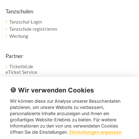
Tanzschulen
Tanzschul-Login
Tanzschule registrieren
Werbung
Partner
Ticketbil.de
eTicket Service
Vertrag widerrufen
🍪 Wir verwenden Cookies
Wir können diese zur Analyse unserer Besucherdaten
Service
platzieren, um unsere Website zu verbessern,
personalisierte Inhalte anzuzeigen und Ihnen ein
Unser Tanzpartner-Service hilft Ihnen bei Fragen und
großartiges Website-Erlebnis zu bieten. Für weitere
Anregungen gerne weiter!
Informationen zu den von uns verwendeten Cookies
öffnen Sie die Einstellungen.
Einstellungen anpassen
service@tanzpartner.de