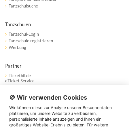
Tanzschulsuche
Tanzschulen
Tanzschul-Login
Tanzschule registrieren
Werbung
Partner
Ticketbil.de
eTicket Service
Vertrag widerrufen
🍪 Wir verwenden Cookies
Wir können diese zur Analyse unserer Besucherdaten
Service
platzieren, um unsere Website zu verbessern,
personalisierte Inhalte anzuzeigen und Ihnen ein
Unser Tanzpartner-Service hilft Ihnen bei Fragen und
großartiges Website-Erlebnis zu bieten. Für weitere