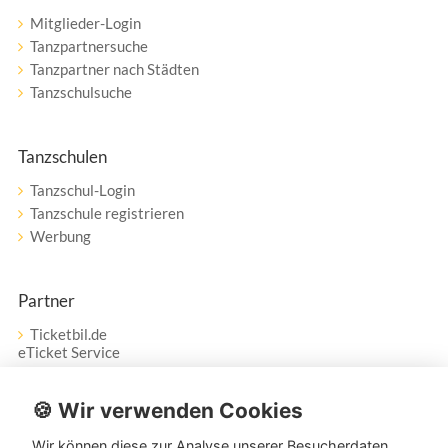
Mitglieder-Login
Tanzpartnersuche
Tanzpartner nach Städten
Tanzschulsuche
Tanzschulen
Tanzschul-Login
Tanzschule registrieren
Werbung
Partner
Ticketbil.de
eTicket Service
Vertrag widerrufen
🍪 Wir verwenden Cookies
Wir können diese zur Analyse unserer Besucherdaten