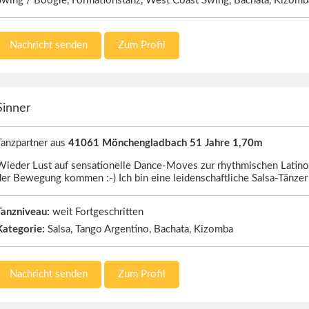
Swing / Boogie, Formationstanz, West Coast Swing, Bachata, Kizomb
Nachricht senden
Zum Profil
Sinner
Tanzpartner aus
41061 Mönchengladbach 51 Jahre 1,70m
Wieder Lust auf sensationelle Dance-Moves zur rhythmischen Latin
der Bewegung kommen :-) Ich bin eine leidenschaftliche Salsa-Tänze
Tanzniveau:
weit Fortgeschritten
Kategorie:
Salsa, Tango Argentino, Bachata, Kizomba
Nachricht senden
Zum Profil