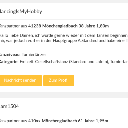
dancingIsMyHobby
Tanzpartner aus
41238 Mönchengladbach 38 Jahre 1,80m
Hallo liebe Damen, ich würde gerne wieder mit dem Tanzen beginnen. 
mir, war jedoch vorher in der Hauptgruppe A Standard und habe eine T
Tanzniveau:
Turniertänzer
Kategorie:
Freizeit-Gesellschaftstanz (Standard und Latein), Turnierta
Nachricht senden
Zum Profil
sam1504
Tanzpartner aus
410xx Mönchengladbach 61 Jahre 1,95m