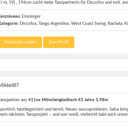
Er m, 59j , 196cm sucht nette Tanzpartnerin für Discofox und evtl. 
Tanzniveau:
Einsteiger
Kategorie:
Discofox, Tango Argentino, West Coast Swing, Bachata, K
Nachricht senden
Zum Profil
Mikkel87
Tanzpartner aus
411xx Mönchengladbach 43 Jahre 1,98m
Sportlich, tanzbegeistert und bereit, Neues auszuprobieren. Salsa brin
mein nächstes Tanzprojekt – und wer weiß, vielleicht bald auch unse