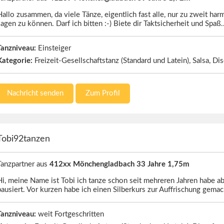
Hallo zusammen, da viele Tänze, eigentlich fast alle, nur zu zweit har
sagen zu können. Darf ich bitten :-) Biete dir Taktsicherheit und Spaß
Tanzniveau:
Einsteiger
Kategorie:
Freizeit-Gesellschaftstanz (Standard und Latein), Salsa, Di
Nachricht senden
Zum Profil
Tobi92tanzen
Tanzpartner aus
412xx Mönchengladbach 33 Jahre 1,75m
Hi, meine Name ist Tobi ich tanze schon seit mehreren Jahren habe a
pausiert. Vor kurzen habe ich einen Silberkurs zur Auffrischung gema
Tanzniveau:
weit Fortgeschritten