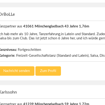
DrBoLLe
Tanzpartner aus
41061 Mönchengladbach 43 Jahre 1,76m
Ich hab mehr als 10 Jahre, Tanzerfahrung,in Latein und Standard. Zud
Salsa bis zum Club. Das ist jetzt schon 6 Jahre her, und ich würde ge
Tanzniveau:
Fortgeschritten
Kategorie:
Freizeit-Gesellschaftstanz (Standard und Latein), Salsa, Di
Nachricht senden
Zum Profil
Karlssohn
Tanzpartner aus
41239 Mönchengladbach 59 Jahre 1,72m