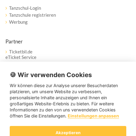
Tanzschul-Login
Tanzschule registrieren
Werbung
Partner
Ticketbil.de
eTicket Service
Vertrag widerrufen
🍪 Wir verwenden Cookies
Wir können diese zur Analyse unserer Besucherdaten
Service
platzieren, um unsere Website zu verbessern,
personalisierte Inhalte anzuzeigen und Ihnen ein
Unser Tanzpartner-Service hilft Ihnen bei Fragen und
großartiges Website-Erlebnis zu bieten. Für weitere
Anregungen gerne weiter!
Informationen zu den von uns verwendeten Cookies
öffnen Sie die Einstellungen.
Einstellungen anpassen
service@tanzpartner.de
Akzeptieren