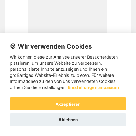
🍪 Wir verwenden Cookies
Wir können diese zur Analyse unserer Besucherdaten
platzieren, um unsere Website zu verbessern,
personalisierte Inhalte anzuzeigen und Ihnen ein
großartiges Website-Erlebnis zu bieten. Für weitere
Frostbeule
Informationen zu den von uns verwendeten Cookies
öffnen Sie die Einstellungen.
Einstellungen anpassen
zuletzt aktiv: vor einem Jahr
Akzeptieren
Tanzpartnerin aus
76646 BRUCHSAL 53 Jahre 1,67m
Hallo, ich suche einen Tanzpartner für Level 3 Standard
Ablehnen
und Discofox und weiter. Salsa und Bachata würde ich
auch gern lernen, am liebsten mit einem festen
Tanzpartner. Raum Br...
Weiterlesen