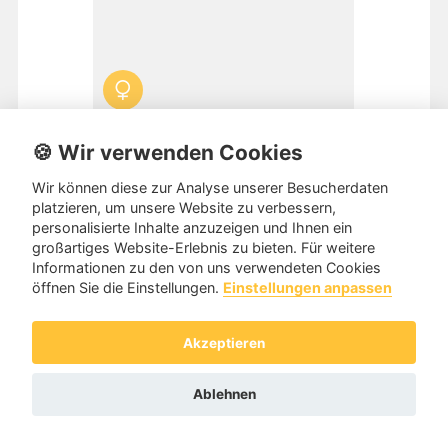
🍪 Wir verwenden Cookies
Primula
zuletzt aktiv: vor 10 Wochen
Wir können diese zur Analyse unserer Besucherdaten
platzieren, um unsere Website zu verbessern,
personalisierte Inhalte anzuzeigen und Ihnen ein
Tanzpartnerin aus
404xx 40479 Düsseldorf 68 Jahre
großartiges Website-Erlebnis zu bieten. Für weitere
1,62m
Informationen zu den von uns verwendeten Cookies
Ich bin auf der Suche nach einem begeisterten
öffnen Sie die Einstellungen.
Einstellungen anpassen
Tanzpartner für Tango Argentino, mit dem ich gerne und
regelmäßig auf Milongas gehen oder workshops
besuchen kann. Ich tanze seit c...
Weiterlesen
Akzeptieren
Tanzniveau:
Tanzkreis
Ablehnen
Kategorie:
Tango Argentino