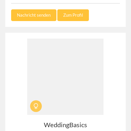
Nachricht senden
Zum Profil
WeddingBasics