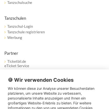
Tanzschulsuche
Tanzschulen
Tanzschul-Login
Tanzschule registrieren
Werbung
Partner
Ticketbil.de
eTicket Service
Vertrag widerrufen
🍪 Wir verwenden Cookies
Wir können diese zur Analyse unserer Besucherdaten
Service
platzieren, um unsere Website zu verbessern,
personalisierte Inhalte anzuzeigen und Ihnen ein
Unser Tanzpartner-Service hilft Ihnen bei Fragen und
großartiges Website-Erlebnis zu bieten. Für weitere
Anregungen gerne weiter!
Informationen zu den von uns verwendeten Cookies