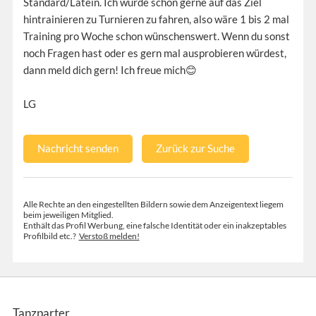
Standard/Latein. Ich würde schon gerne auf das Ziel
hintrainieren zu Turnieren zu fahren, also wäre 1 bis 2 mal
Training pro Woche schon wünschenswert. Wenn du sonst
noch Fragen hast oder es gern mal ausprobieren würdest,
dann meld dich gern! Ich freue mich😊
LG
Nachricht senden
Zurück zur Suche
Alle Rechte an den eingestellten Bildern sowie dem Anzeigentext liegem
beim jeweiligen Mitglied.
Enthält das Profil Werbung, eine falsche Identität oder ein inakzeptables
Profilbild etc.?
Verstoß melden!
Tanzparter