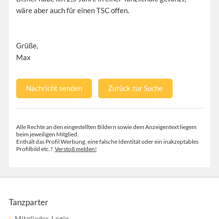
wäre aber auch für einen TSC offen.
Grüße,
Max
Nachricht senden
Zurück zur Suche
Alle Rechte an den eingestellten Bildern sowie dem Anzeigentext liegem
beim jeweiligen Mitglied.
Enthält das Profil Werbung, eine falsche Identität oder ein inakzeptables
Profilbild etc.?
Verstoß melden!
Tanzparter
Mitglieder-Login