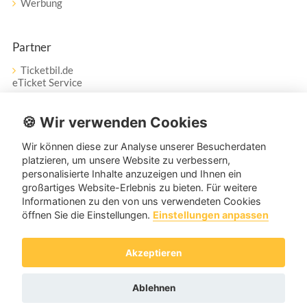
Werbung
Partner
Ticketbil.de
eTicket Service
Vertrag widerrufen
🍪 Wir verwenden Cookies
Wir können diese zur Analyse unserer Besucherdaten
Service
platzieren, um unsere Website zu verbessern,
personalisierte Inhalte anzuzeigen und Ihnen ein
Unser Tanzpartner-Service hilft Ihnen bei Fragen und
großartiges Website-Erlebnis zu bieten. Für weitere
Anregungen gerne weiter!
Informationen zu den von uns verwendeten Cookies
öffnen Sie die Einstellungen.
Einstellungen anpassen
service@tanzpartner.de
Akzeptieren
Copyright © 2026 tanzpartner.de
Ablehnen
Cookies & Tracking
Datenschutz
AGB
Impressum