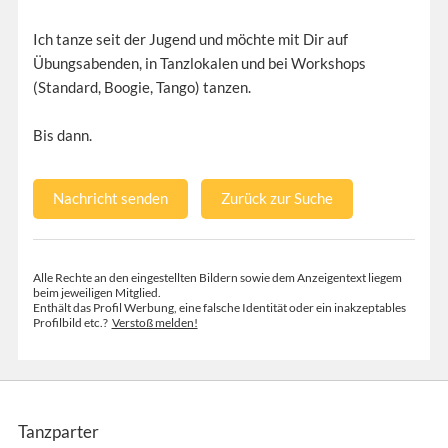
Ich tanze seit der Jugend und möchte mit Dir auf
Übungsabenden, in Tanzlokalen und bei Workshops
(Standard, Boogie, Tango) tanzen.
Bis dann.
Nachricht senden
Zurück zur Suche
Alle Rechte an den eingestellten Bildern sowie dem Anzeigentext liegem
beim jeweiligen Mitglied.
Enthält das Profil Werbung, eine falsche Identität oder ein inakzeptables
Profilbild etc.?
Verstoß melden!
Tanzparter