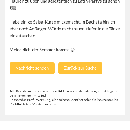
Figuren zu üben und gelegentlich zu Latin-Partys zu gehen
💃🏻
Habe einige Salsa-Kurse mitgemacht, in Bachata bin ich
eher noch Anfänger. Würde mich freuen, tiefer in die Tänze
einzutauchen.
Melde dich, der Sommer kommt 😉
Nachricht senden
Zurück zur Suche
Alle Rechte an den eingestellten Bildern sowie dem Anzeigentext liegem
beim jeweiligen Mitglied.
Enthält das Profil Werbung, eine falsche Identität oder ein inakzeptables
Profilbild etc.?
Verstoß melden!