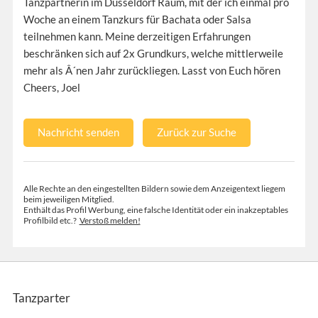
Tanzpartnerin im Düsseldorf Raum, mit der ich einmal pro
Woche an einem Tanzkurs für Bachata oder Salsa
teilnehmen kann. Meine derzeitigen Erfahrungen
beschränken sich auf 2x Grundkurs, welche mittlerweile
mehr als Â´nen Jahr zurückliegen. Lasst von Euch hören
Cheers, Joel
Nachricht senden
Zurück zur Suche
Alle Rechte an den eingestellten Bildern sowie dem Anzeigentext liegem
beim jeweiligen Mitglied.
Enthält das Profil Werbung, eine falsche Identität oder ein inakzeptables
Profilbild etc.?
Verstoß melden!
Tanzparter