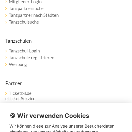
Mitglieder-Login
Tanzpartnersuche
Tanzpartner nach Städten
Tanzschulsuche
Tanzschulen
Tanzschul-Login
Tanzschule registrieren
Werbung
Partner
Ticketbil.de
eTicket Service
Vertrag widerrufen
🍪 Wir verwenden Cookies
Wir können diese zur Analyse unserer Besucherdaten
Service
platzieren, um unsere Website zu verbessern,