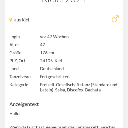
aus Kiel
Login
vor 47 Wochen
Alter
47
Größe
176 cm
PLZ, Ort
24105 Kiel
Land
Deutschland
Tanzniveau
Fortgeschritten
Kategorie
Freizeit-Gesellschaftstanz (Standard und
Latein), Salsa, Discofox, Bachata
Anzeigentext
Hallo,
Wenn du Lust hast, gemeinsam das Tanzparkett unsicher