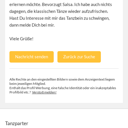
erlernen möchte. Bevorzugt Salsa. Ich habe auch nichts
dagegen, die klassischen Tänze wieder aufzufrischen.
Hast Du Interesse mit mir das Tanzbein zu schwingen,
dann melde Dich bei mir.
Viele Grüße!
Nachricht senden
Zurück zur Suche
Alle Rechte an den eingestellten Bildern sowie dem Anzeigentext liegem
beim jeweiligen Mitglied.
Enthält das Profil Werbung, eine falsche Identität oder ein inakzeptables
Profilbild etc.?
Verstoß melden!
Tanzparter