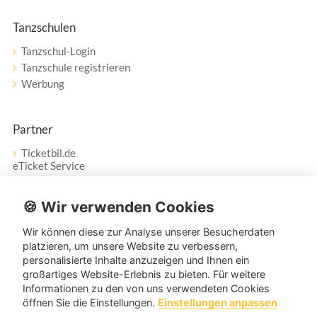
Tanzschulen
Tanzschul-Login
Tanzschule registrieren
Werbung
Partner
Ticketbil.de
eTicket Service
Vertrag widerrufen
🍪 Wir verwenden Cookies
Wir können diese zur Analyse unserer Besucherdaten
Service
platzieren, um unsere Website zu verbessern,
personalisierte Inhalte anzuzeigen und Ihnen ein
Unser Tanzpartner-Service hilft Ihnen bei Fragen und
großartiges Website-Erlebnis zu bieten. Für weitere
Anregungen gerne weiter!
Informationen zu den von uns verwendeten Cookies
öffnen Sie die Einstellungen.
Einstellungen anpassen
service@tanzpartner.de