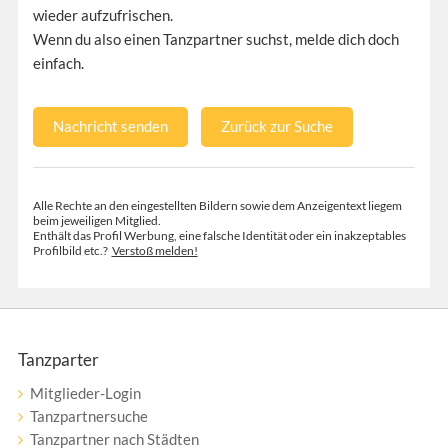
wieder aufzufrischen.
Wenn du also einen Tanzpartner suchst, melde dich doch
einfach.
Nachricht senden
Zurück zur Suche
Alle Rechte an den eingestellten Bildern sowie dem Anzeigentext liegem
beim jeweiligen Mitglied.
Enthält das Profil Werbung, eine falsche Identität oder ein inakzeptables
Profilbild etc.?
Verstoß melden!
Tanzparter
Mitglieder-Login
Tanzpartnersuche
Tanzpartner nach Städten