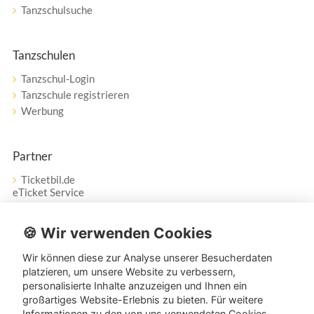
Tanzschulsuche
Tanzschulen
Tanzschul-Login
Tanzschule registrieren
Werbung
Partner
Ticketbil.de
eTicket Service
Vertrag widerrufen
🍪 Wir verwenden Cookies
Wir können diese zur Analyse unserer Besucherdaten
Service
platzieren, um unsere Website zu verbessern,
personalisierte Inhalte anzuzeigen und Ihnen ein
Unser Tanzpartner-Service hilft Ihnen bei Fragen und
großartiges Website-Erlebnis zu bieten. Für weitere
Anregungen gerne weiter!
Informationen zu den von uns verwendeten Cookies