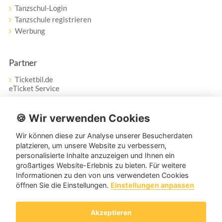
Tanzschul-Login
Tanzschule registrieren
Werbung
Partner
Ticketbil.de
eTicket Service
Vertrag widerrufen
🍪 Wir verwenden Cookies
Wir können diese zur Analyse unserer Besucherdaten
Service
platzieren, um unsere Website zu verbessern,
personalisierte Inhalte anzuzeigen und Ihnen ein
Unser Tanzpartner-Service hilft Ihnen bei Fragen und
großartiges Website-Erlebnis zu bieten. Für weitere
Anregungen gerne weiter!
Informationen zu den von uns verwendeten Cookies
öffnen Sie die Einstellungen.
Einstellungen anpassen
service@tanzpartner.de
Akzeptieren