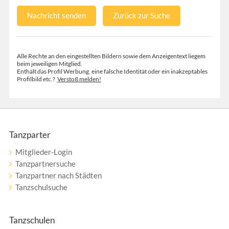
Nachricht senden
Zurück zur Suche
Alle Rechte an den eingestellten Bildern sowie dem Anzeigentext liegem
beim jeweiligen Mitglied.
Enthält das Profil Werbung, eine falsche Identität oder ein inakzeptables
Profilbild etc.?
Verstoß melden!
Tanzparter
Mitglieder-Login
Tanzpartnersuche
Tanzpartner nach Städten
Tanzschulsuche
Tanzschulen