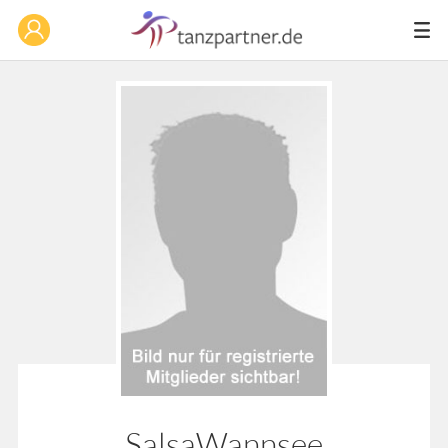
SalsaWannsee