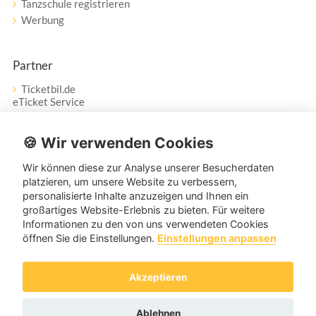
Tanzschule registrieren
Werbung
Partner
Ticketbil.de
eTicket Service
Vertrag widerrufen
🍪 Wir verwenden Cookies
Wir können diese zur Analyse unserer Besucherdaten
Service
platzieren, um unsere Website zu verbessern,
personalisierte Inhalte anzuzeigen und Ihnen ein
Unser Tanzpartner-Service hilft Ihnen bei Fragen und
großartiges Website-Erlebnis zu bieten. Für weitere
Anregungen gerne weiter!
Informationen zu den von uns verwendeten Cookies
öffnen Sie die Einstellungen.
Einstellungen anpassen
service@tanzpartner.de
Akzeptieren
Copyright © 2026 tanzpartner.de
Ablehnen