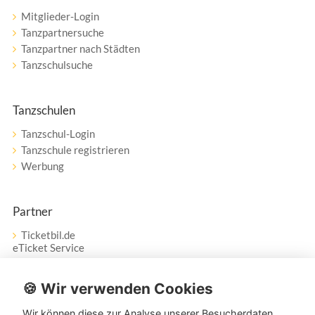
Mitglieder-Login
Tanzpartnersuche
Tanzpartner nach Städten
Tanzschulsuche
Tanzschulen
Tanzschul-Login
Tanzschule registrieren
Werbung
Partner
Ticketbil.de
eTicket Service
Vertrag widerrufen
🍪 Wir verwenden Cookies
Wir können diese zur Analyse unserer Besucherdaten