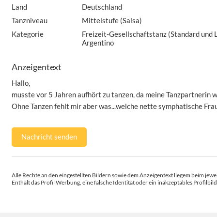
Land
Deutschland
Tanzniveau
Mittelstufe (Salsa)
Kategorie
Freizeit-Gesellschaftstanz (Standard und L
Argentino
Anzeigentext
Hallo,
musste vor 5 Jahren aufhört zu tanzen, da meine Tanzpartnerin w
Ohne Tanzen fehlt mir aber was...welche nette symphatische Frau
Nachricht senden
Alle Rechte an den eingestellten Bildern sowie dem Anzeigentext liegem beim jewei
Enthält das Profil Werbung, eine falsche Identität oder ein inakzeptables Profilbild