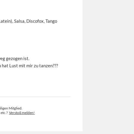
atein), Salsa, Discofox, Tango
eg gezogen ist.
 hat Lust mit mir zu tanzen???
ligen Mitglied.
 etc.?
Verstoß melden!