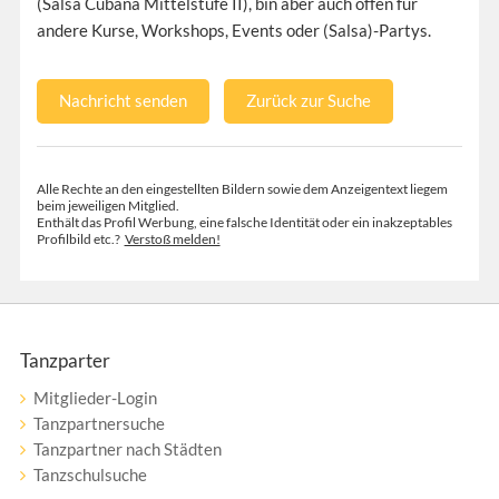
(Salsa Cubana Mittelstufe II), bin aber auch offen für
andere Kurse, Workshops, Events oder (Salsa)-Partys.
Nachricht senden
Zurück zur Suche
Alle Rechte an den eingestellten Bildern sowie dem Anzeigentext liegem
beim jeweiligen Mitglied.
Enthält das Profil Werbung, eine falsche Identität oder ein inakzeptables
Profilbild etc.?
Verstoß melden!
Tanzparter
Mitglieder-Login
Tanzpartnersuche
Tanzpartner nach Städten
Tanzschulsuche