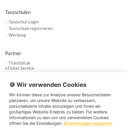
Tanzschulen
Tanzschul-Login
Tanzschule registrieren
Werbung
Partner
Ticketbil.de
eTicket Service
Vertrag widerrufen
🍪 Wir verwenden Cookies
Wir können diese zur Analyse unserer Besucherdaten
Service
platzieren, um unsere Website zu verbessern,
personalisierte Inhalte anzuzeigen und Ihnen ein
Unser Tanzpartner-Service hilft Ihnen bei Fragen und
großartiges Website-Erlebnis zu bieten. Für weitere
Anregungen gerne weiter!
Informationen zu den von uns verwendeten Cookies
öffnen Sie die Einstellungen.
Einstellungen anpassen
service@tanzpartner.de