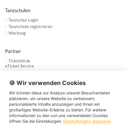
Tanzschulen
Tanzschul-Login
Tanzschule registrieren
Werbung
Partner
Ticketbil.de
eTicket Service
Vertrag widerrufen
🍪 Wir verwenden Cookies
Wir können diese zur Analyse unserer Besucherdaten
Service
platzieren, um unsere Website zu verbessern,
personalisierte Inhalte anzuzeigen und Ihnen ein
Unser Tanzpartner-Service hilft Ihnen bei Fragen und
großartiges Website-Erlebnis zu bieten. Für weitere
Anregungen gerne weiter!
Informationen zu den von uns verwendeten Cookies
öffnen Sie die Einstellungen.
Einstellungen anpassen
service@tanzpartner.de