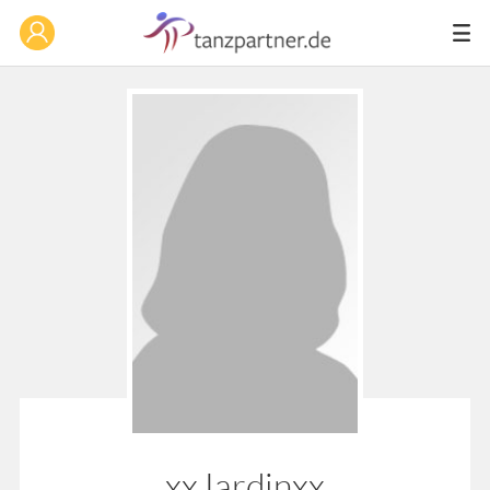
xxJardinxx