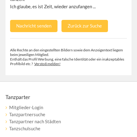
Ich glaube, es ist Zeit, wieder anzufangen ...
Nachricht senden
Zurück zur Suche
Alle Rechte an den eingestellten Bildern sowie dem Anzeigentext liegem
beim jeweiligen Mitglied.
Enthält das Profil Werbung, eine falsche Identität oder ein inakzeptables
Profilbild etc.?
Verstoß melden!
Tanzparter
Mitglieder-Login
Tanzpartnersuche
Tanzpartner nach Städten
Tanzschulsuche