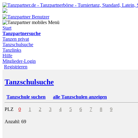
Start
Tanzpartnersuche
Tanzen privat
Tanzschulsuche
Tanzlinks
Hilfe
Mitglieder-Login
Registrieren
Tanzschulsuche
Tanzschule suchen
alle Tanzschulen anzeigen
PLZ
0
1
2
3
4
5
6
7
8
9
Anzahl: 69