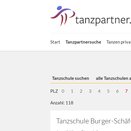
Start
Tanzpartnersuche
Tanzen priva
Tanzschule suchen
alle Tanzschulen 
PLZ
0
1
2
3
4
5
6
7
Anzahl: 118
Tanzschule Burger-Schäf