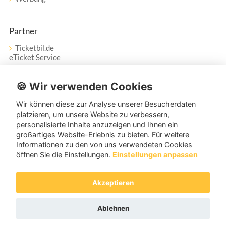
Partner
Ticketbil.de
eTicket Service
Vertrag widerrufen
🍪 Wir verwenden Cookies
Wir können diese zur Analyse unserer Besucherdaten
Service
platzieren, um unsere Website zu verbessern,
personalisierte Inhalte anzuzeigen und Ihnen ein
Unser Tanzpartner-Service hilft Ihnen bei Fragen und
großartiges Website-Erlebnis zu bieten. Für weitere
Anregungen gerne weiter!
Informationen zu den von uns verwendeten Cookies
öffnen Sie die Einstellungen.
Einstellungen anpassen
service@tanzpartner.de
Akzeptieren
Copyright © 2026 tanzpartner.de
Ablehnen
Cookies & Tracking
Datenschutz
AGB
Impressum