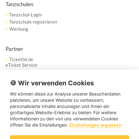
Tanzschulen
Tanzschul-Login
Tanzschule registrieren
Werbung
Partner
Ticketbil.de
eTicket Service
Vertrag widerrufen
🍪 Wir verwenden Cookies
Wir können diese zur Analyse unserer Besucherdaten
Service
platzieren, um unsere Website zu verbessern,
personalisierte Inhalte anzuzeigen und Ihnen ein
Unser Tanzpartner-Service hilft Ihnen bei Fragen und
großartiges Website-Erlebnis zu bieten. Für weitere
Anregungen gerne weiter!
Informationen zu den von uns verwendeten Cookies
öffnen Sie die Einstellungen.
Einstellungen anpassen
service@tanzpartner.de