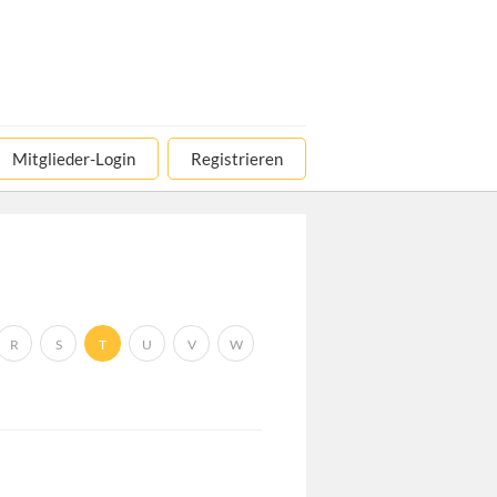
Mitglieder-Login
Registrieren
R
S
T
U
V
W