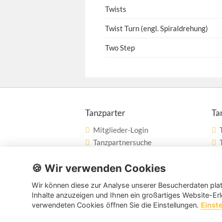
Twists
Twist Turn (engl. Spiraldrehung)
Two Step
Tanzparter
Ta
Mitglieder-Login
Tanzpartnersuche
Tanzpartner nach Städten
🍪 Wir verwenden Cookies
Tanzschulsuche
Wir können diese zur Analyse unserer Besucherdaten plat
Inhalte anzuzeigen und Ihnen ein großartiges Website-Erl
verwendeten Cookies öffnen Sie die Einstellungen.
Einst
Copyright © 2026 tanzpartner.de