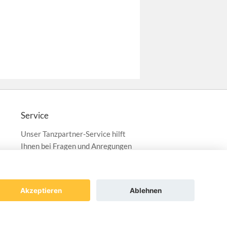
Service
Unser Tanzpartner-Service hilft
Ihnen bei Fragen und Anregungen
gerne weiter!
service@tanzpartner.de
Akzeptieren
Ablehnen
ng
Datenschutz
AGB
Impressum