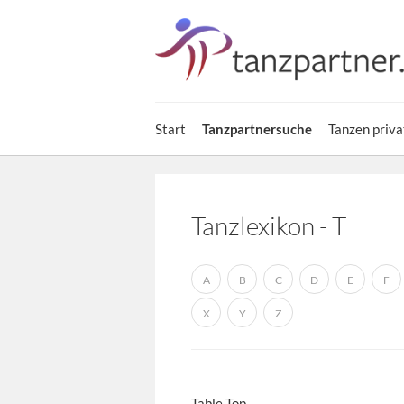
Start
Tanzpartnersuche
Tanzen priva
Tanzlexikon - T
A
B
C
D
E
F
X
Y
Z
Table Top