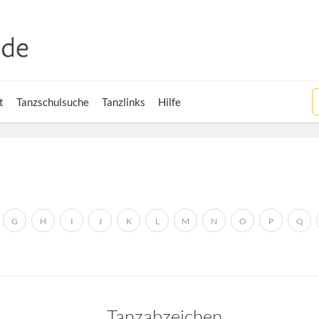
t
Tanzschulsuche
Tanzlinks
Hilfe
G
H
I
J
K
L
M
N
O
P
Q
Tanzabzeichen