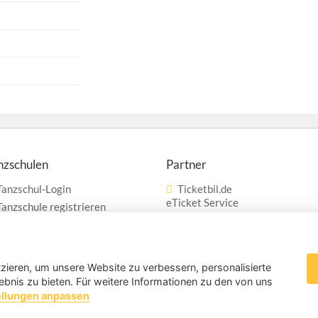
nzschulen
Partner
Tanzschul-Login
Ticketbil.de
eTicket Service
Tanzschule registrieren
Werbung
Vertrag widerrufen
zieren, um unsere Website zu verbessern, personalisierte
ebnis zu bieten. Für weitere Informationen zu den von uns
ellungen anpassen
Cookies & Tracki