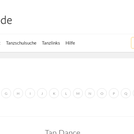
t
Tanzschulsuche
Tanzlinks
Hilfe
G
H
I
J
K
L
M
N
O
P
Q
Tap Dance