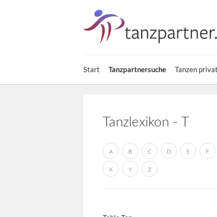
Start
Tanzen priva
Tanzpartnersuche
Tanzlexikon - T
A
B
C
D
E
F
X
Y
Z