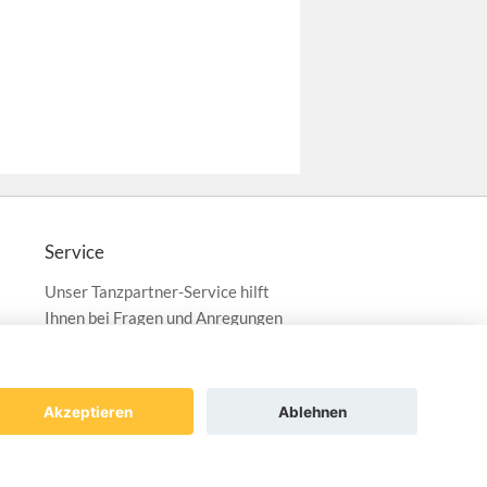
Service
Unser Tanzpartner-Service hilft
Ihnen bei Fragen und Anregungen
gerne weiter!
service@tanzpartner.de
Akzeptieren
Ablehnen
ng
Datenschutz
AGB
Impressum