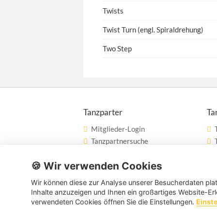
Twists
Twist Turn (engl. Spiraldrehung)
Two Step
Tanzparter
Ta
Mitglieder-Login
Tanzpartnersuche
Tanzpartner nach Städten
🍪 Wir verwenden Cookies
Tanzschulsuche
Wir können diese zur Analyse unserer Besucherdaten plat
Inhalte anzuzeigen und Ihnen ein großartiges Website-Erl
verwendeten Cookies öffnen Sie die Einstellungen.
Einst
Copyright © 2026 tanzpartner.de