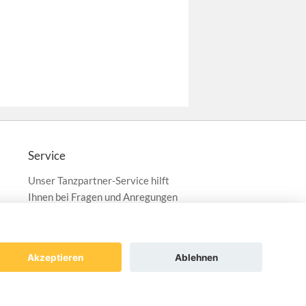
Service
Unser Tanzpartner-Service hilft
Ihnen bei Fragen und Anregungen
gerne weiter!
service@tanzpartner.de
Akzeptieren
Ablehnen
ng
Datenschutz
AGB
Impressum