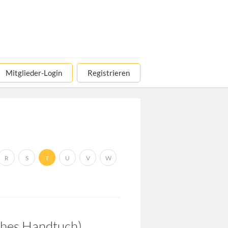
Mitglieder-Login
Registrieren
R
S
T
U
V
W
sches Handtuch)