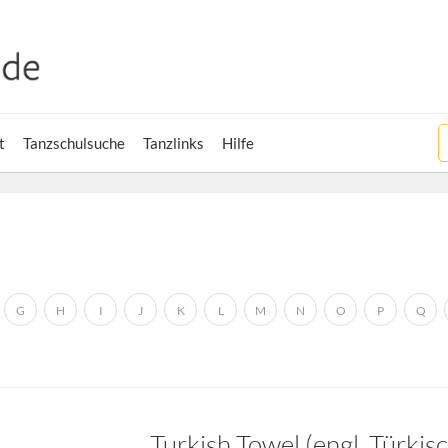
t
Tanzschulsuche
Tanzlinks
Hilfe
G
H
I
J
K
L
M
N
O
P
Q
Turkish Towel (engl. Türki