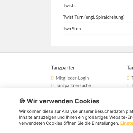
Twists
Twist Turn (engl. Spiraldrehung)
Two Step
Tanzparter
Ta
Mitglieder-Login
Tanzpartnersuche
Tanzpartner nach Städten
🍪 Wir verwenden Cookies
Tanzschulsuche
Wir können diese zur Analyse unserer Besucherdaten plat
Inhalte anzuzeigen und Ihnen ein großartiges Website-Erl
verwendeten Cookies öffnen Sie die Einstellungen.
Einst
Copyright © 2026 tanzpartner.de