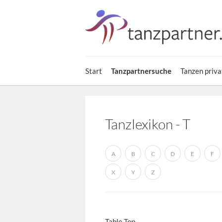
Start
Tanzpartnersuche
Tanzen priva
Tanzlexikon - T
A
B
C
D
E
F
X
Y
Z
Table Top