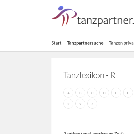
Start
Tanzpartnersuche
Tanzen priva
Tanzlexikon - R
A
B
C
D
E
F
X
Y
Z
Ragtime (engl. zerrissene Zeit)