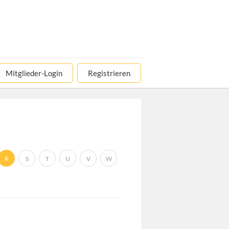
Mitglieder-Login
Registrieren
R
S
T
U
V
W