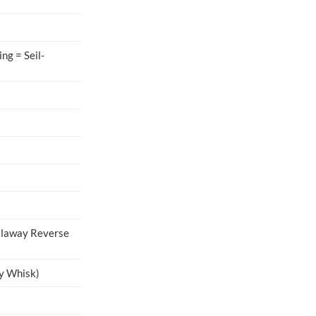
ng = Seil-
allaway Reverse
ay Whisk)