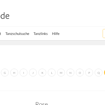
t
Tanzschulsuche
Tanzlinks
Hilfe
G
H
I
J
K
L
M
N
O
P
Q
Rose