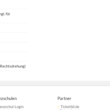
l. für
e Rechtsdrehung)
nzschulen
Partner
anzschul-Login
Ticketbil.de