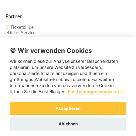
Partner
Ticketbil.de
eTicket Service
Vertrag widerrufen
🍪 Wir verwenden Cookies
Wir können diese zur Analyse unserer Besucherdaten
Service
platzieren, um unsere Website zu verbessern,
personalisierte Inhalte anzuzeigen und Ihnen ein
Unser Tanzpartner-Service hilft Ihnen bei Fragen und
großartiges Website-Erlebnis zu bieten. Für weitere
Informationen zu den von uns verwendeten Cookies
Anregungen gerne weiter!
öffnen Sie die Einstellungen.
Einstellungen anpassen
service@tanzpartner.de
Akzeptieren
Copyright © 2026 tanzpartner.de
Ablehnen
Cookies & Tracking
Datenschutz
AGB
Impressum