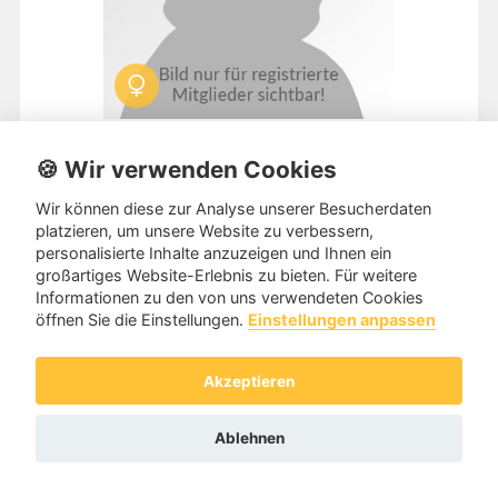
Mohnrose
🍪 Wir verwenden Cookies
zuletzt aktiv: vor 50 Wochen
Wir können diese zur Analyse unserer Besucherdaten
platzieren, um unsere Website zu verbessern,
Tanzpartnerin aus
861xx Augsburg 63 Jahre 1,66m
personalisierte Inhalte anzuzeigen und Ihnen ein
großartiges Website-Erlebnis zu bieten. Für weitere
Hallo, ich tanze gerne und suche einen Tanzpartner. Habe
Informationen zu den von uns verwendeten Cookies
aber schon länger nicht mehr getanzt. Grüßle
öffnen Sie die Einstellungen.
Einstellungen anpassen
Weiterlesen
Tanzniveau:
Einsteiger
Akzeptieren
Kategorie:
Freizeit-Gesellschaftstanz (Standard und
Latein)
Ablehnen
Nachricht senden
Zum Profil