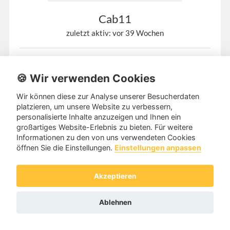
Cab11
zuletzt aktiv: vor 39 Wochen
Tanzpartner aus
42103 Wuppertal 37 Jahre
🍪 Wir verwenden Cookies
Ich hab im letzten Jahr meinen ersten Standard-Tanzkurs
absolviert und würde nun gerne weiter tanzen.
Weiterlesen
Wir können diese zur Analyse unserer Besucherdaten
platzieren, um unsere Website zu verbessern,
personalisierte Inhalte anzuzeigen und Ihnen ein
Kategorie:
Freizeit-Gesellschaftstanz (Standard und
großartiges Website-Erlebnis zu bieten. Für weitere
Latein)
Informationen zu den von uns verwendeten Cookies
öffnen Sie die Einstellungen.
Einstellungen anpassen
Nachricht senden
Zum Profil
Akzeptieren
Ablehnen