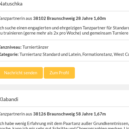
Natuschka
Tanzpartnerin aus
38102 Braunschweig 28 Jahre 1,60m
Ich suche einen engagierten und ehrgeizigen Tanzpartner für Standard
zu trainieren (gerne mehr als 2x pro Woche) und gemeinsam Turniere 
Tanzniveau:
Turniertänzer
Kategorie:
Turniertanz Standard und Latein, Formationstanz, West C
Nachricht senden
Zum Profil
Klabandi
Tanzpartnerin aus
38126 Braunschweig 58 Jahre 1,67m
Ich habe wenig Erfahrung mit dem Paartanz außer Grundkenntnissen, 
mache, kann ich mir sehr gut Schritte und Choerographien merken, Li