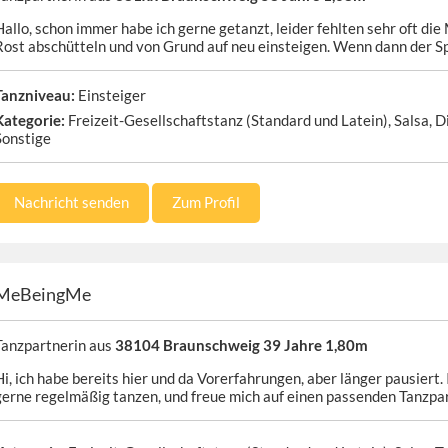
Hallo, schon immer habe ich gerne getanzt, leider fehlten sehr oft di
Rost abschütteln und von Grund auf neu einsteigen. Wenn dann der S
Tanzniveau:
Einsteiger
Kategorie:
Freizeit-Gesellschaftstanz (Standard und Latein), Salsa, D
Sonstige
Nachricht senden
Zum Profil
MeBeingMe
Tanzpartnerin aus
38104 Braunschweig 39 Jahre 1,80m
Hi, ich habe bereits hier und da Vorerfahrungen, aber länger pausiert.
gerne regelmäßig tanzen, und freue mich auf einen passenden Tanzpa