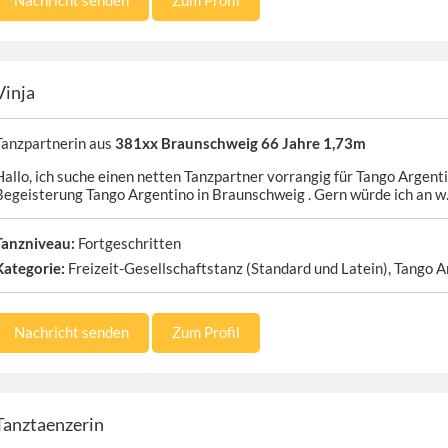
Nachricht senden
Zum Profil
Vinja
Tanzpartnerin aus
381xx Braunschweig 66 Jahre 1,73m
Hallo, ich suche einen netten Tanzpartner vorrangig für Tango Argenti
Begeisterung Tango Argentino in Braunschweig . Gern würde ich an w
Tanzniveau:
Fortgeschritten
Kategorie:
Freizeit-Gesellschaftstanz (Standard und Latein), Tango Ar
Nachricht senden
Zum Profil
Tanztaenzerin