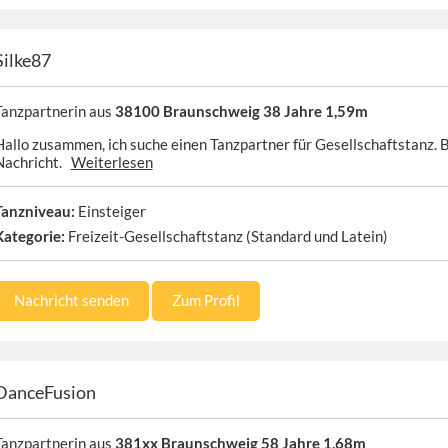
Silke87
Tanzpartnerin aus
38100 Braunschweig 38 Jahre 1,59m
Hallo zusammen, ich suche einen Tanzpartner für Gesellschaftstanz. B
Nachricht.
Weiterlesen
Tanzniveau:
Einsteiger
Kategorie:
Freizeit-Gesellschaftstanz (Standard und Latein)
Nachricht senden
Zum Profil
DanceFusion
Tanzpartnerin aus
381xx Braunschweig 58 Jahre 1,68m