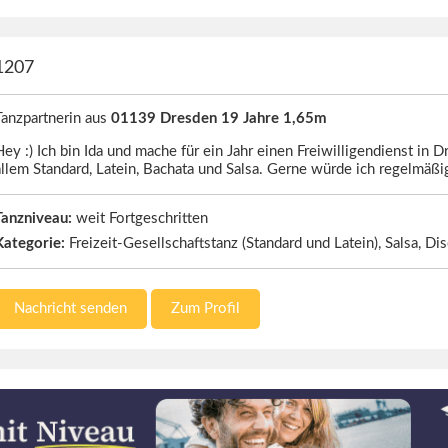
1207
Tanzpartnerin aus
01139 Dresden 19 Jahre 1,65m
ey :) Ich bin Ida und mache für ein Jahr einen Freiwilligendienst in D
allem Standard, Latein, Bachata und Salsa. Gerne würde ich regelmäß
Tanzniveau:
weit Fortgeschritten
Kategorie:
Freizeit-Gesellschaftstanz (Standard und Latein), Salsa, Di
Nachricht senden
Zum Profil