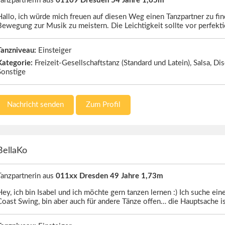
Tanzpartnerin aus
01109 Dresden 54 Jahre 1,65m
Hallo, ich würde mich freuen auf diesen Weg einen Tanzpartner zu find
Bewegung zur Musik zu meistern. Die Leichtigkeit sollte vor perfekt
Tanzniveau:
Einsteiger
Kategorie:
Freizeit-Gesellschaftstanz (Standard und Latein), Salsa, Di
Sonstige
Nachricht senden
Zum Profil
BellaKo
Tanzpartnerin aus
011xx Dresden 49 Jahre 1,73m
Hey, ich bin Isabel und ich möchte gern tanzen lernen :) Ich suche ein
Coast Swing, bin aber auch für andere Tänze offen… die Hauptsache i