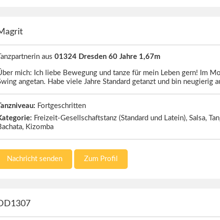
Magrit
Tanzpartnerin aus
01324 Dresden 60 Jahre 1,67m
Über mich: Ich liebe Bewegung und tanze für mein Leben gern! Im M
Swing angetan. Habe viele Jahre Standard getanzt und bin neugierig 
Tanzniveau:
Fortgeschritten
Kategorie:
Freizeit-Gesellschaftstanz (Standard und Latein), Salsa, T
Bachata, Kizomba
Nachricht senden
Zum Profil
DD1307