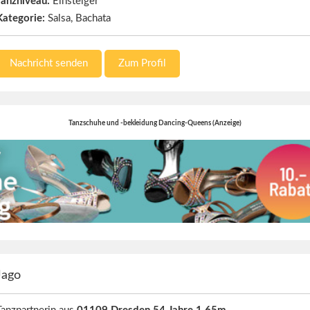
Tanzniveau:
Einsteiger
Kategorie:
Salsa, Bachata
Nachricht senden
Zum Profil
Tanzschuhe und -bekleidung Dancing-Queens (Anzeige)
Jago