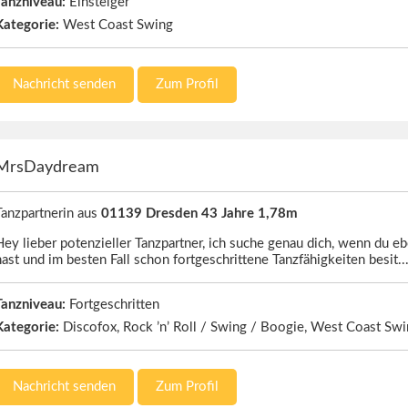
Tanzniveau:
Einsteiger
Kategorie:
West Coast Swing
Nachricht senden
Zum Profil
MrsDaydream
Tanzpartnerin aus
01139 Dresden 43 Jahre 1,78m
Hey lieber potenzieller Tanzpartner, ich suche genau dich, wenn du e
hast und im besten Fall schon fortgeschrittene Tanzfähigkeiten besit.
Tanzniveau:
Fortgeschritten
Kategorie:
Discofox, Rock ’n’ Roll / Swing / Boogie, West Coast Sw
Nachricht senden
Zum Profil